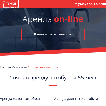
+7 (345) 269-21-99
Аренда
on-line
Рассчитать стоимость
Главная
Автопарк
Аренда автобуса 55 мест
Снять в аренду автобус на 55 мест
C
Политикой конфиденциальности
ознакомлен(а), даю согласие на
обработку моих Персональных данных
Аренда малого автобуса
Аренда длинного автобуса