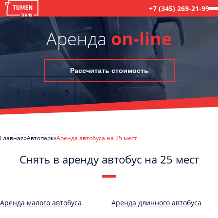
+7 (345) 269-21-99
Аренда
on-line
Рассчитать стоимость
Главная
Автопарк
Аренда автобуса на 25 мест
Снять в аренду автобус на 25 мест
C
Политикой конфиденциальности
ознакомлен(а), даю согласие на
обработку моих Персональных данных
Аренда малого автобуса
Аренда длинного автобуса