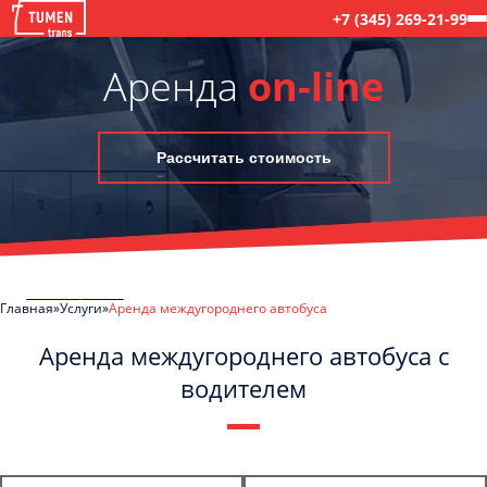
+7 (345) 269-21-99
Аренда
on-line
Рассчитать стоимость
Главная
Услуги
Аренда междугороднего автобуса
Аренда междугороднего автобуса с
водителем
C
Политикой конфиденциальности
ознакомлен(а), даю согласие на
обработку моих Персональных данных